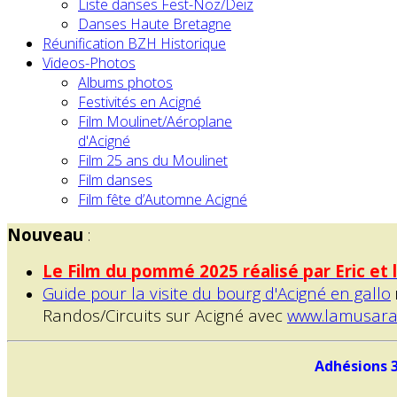
Liste danses Fest-Noz/Deiz
Danses Haute Bretagne
Réunification BZH Historique
Videos-Photos
Albums photos
Festivités en Acigné
Film Moulinet/Aéroplane
d'Acigné
Film 25 ans du Moulinet
Film danses
Film fête d’Automne Acigné
Nouveau
:
Le Film du pommé 2025 réalisé par Eric et
Guide pour la visite du bourg d'Acigné en gallo
Randos/Circuits sur Acigné avec
www.lamusara
Adhésions 3