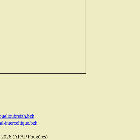
uelioubreizh.bzh
l-interceltique.bzh
re 2026 (AFAP Fougères)