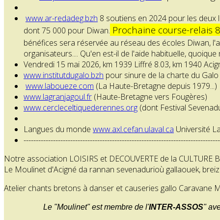
www.ar-redadeg.bzh
8 soutiens en 2024 pour les deux 
Prochaine course-relais 
dont 75 000 pour Diwan.
bénéfices sera réservée au réseau des écoles Diwan, l'au
organisateurs.... Qu'en est-il de l'aide habituelle, quoiq
Vendredi 15 mai 2026, km 1939 Liffré 8.03, km 1940 Acig
www.institutdugalo.bzh
pour sinure de la charte du Galo 
www.laboueze.com
(La Haute-Bretagne depuis 1979...)
www.lagranjagoul.fr
(Haute-Bretagne vers Fougères)
www.cercleceltiquederennes.org
(dont Festival Sevenadu
Langues du monde
www.axl.cefan.ulaval.ca
Université L
--------------------------------------------------------------------------------
Notre associ
ation LOISIRS
et DECOUVERTE de la CULTURE 
Le Moulinet d'Acigné da rannan sevenadurioù gallaouek, breiz
Atelier chants bretons à danser et causeries gallo Caravane
Le "Moulinet" est membre de l
'
INTER-ASSOS
" av