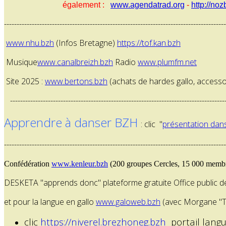
également :
www.agendatrad.org
-
http://noz
----------------------------------------------------------------------------------------
www.nhu.bzh
(Infos Bretagne)
https://tof.kan.bzh
Musique
www.canalbreizh.bzh
Radio
www.plumfm.net
Site 2025 :
www.bertons.bzh
(achats de hardes gallo, accessoi
--------------------------------------------------------------------------------------
Apprendre à danser BZH
: clic "
présentation dan
----------------------------------------------------------------------------------------
Confédération
www.kenleur.bzh
(200 groupes Cercles, 15 000 membre
DESKETA "apprends donc" plateforme gratuite Office public d
et pour la langue en gallo
www.galoweb.bzh
(avec Morgane "Tri
clic
https://niverel.brezhoneg.bzh
portail lang