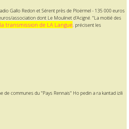
dio Gallo Redon et Sérent près de Ploërmel - 135 000 euros
os/association dont Le Moulinet d'Acigné. "La moitié des
la transmission de LA Langue
,
précisent les
e de communes du "Pays Rennais" Ho pedin a ra kantad izili
1