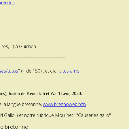
breizh.fr
------------------------------------------------------------
res, ...) à Guichen
---------------------------------------------
ses/tutos
" (+ de 150) , et clic "
sites amis
"
---------------------------------------------
s), fusion de Kendalc'h et War'l Leur, 2020.
e la langue bretonne,
www.brezhoweb.bzh
 Gallo") et notre rubrique Moulinet : "Causeries gallo"
ue bretonne