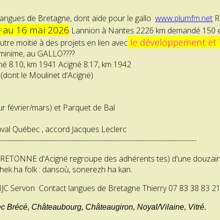
langues de Bretagne, dont aide pour le gallo
www.plumfm.net
Ra
8 au 16 mai 2026
Lannion à Nantes 2226 km demandé 150 eur
le développement et 
tre moitié à des projets en lien avec
ue minime, au GALLO????
né 8.10, km 1941 Acigné 8.17, km 1942
(dont le Moulinet d'Acignë)
r février/mars) et Parquet de Bal
aval Québec , accord Jacques Leclerc
--------------------------------------------------------------------------------
BRETON
NE d'Acigné regroupe
des adhérents tes) d'une douzain
hek ha folk : dansoù, sonerezh ha kan.
 MJC Servon Contact langues de Bretagne Thierry 07 83 38 83 2
ec Brécé, Châteaubourg, Châteaugiron, Noyal/Vilaine, Vitré.