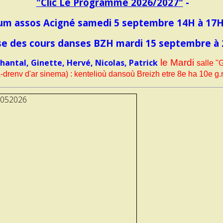
"Clic Le Programme 2026/2027"
-
um assos Acigné samedi 5 septembre 14H à 17H
se des cours danses BZH mardi 15 septembre à
tal, Ginette, Hervé, Nicolas, Patrick
le Mardi
salle "
a-drenv d'ar sinema) : kentelioù dansoù Breizh etre 8e ha 10e g.