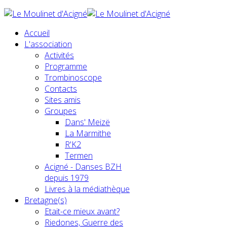
Accueil
L'association
Activités
Programme
Trombinoscope
Contacts
Sites amis
Groupes
Dans' Meizë
La Marmithe
R'K2
Termen
Acigné - Danses BZH
depuis 1979
Livres à la médiathèque
Bretagne(s)
Etait-ce mieux avant?
Riedones, Guerre des