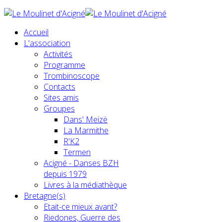
Accueil
L'association
Activités
Programme
Trombinoscope
Contacts
Sites amis
Groupes
Dans' Meizë
La Marmithe
R'K2
Termen
Acigné - Danses BZH
depuis 1979
Livres à la médiathèque
Bretagne(s)
Etait-ce mieux avant?
Riedones, Guerre des