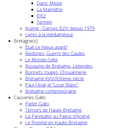
Dans' Meizë
La Marmithe
R'K2
Termen
Acigné - Danses BZH depuis 1979
Livres à la médiathèque
Bretagne(s)
Etait-ce mieux avant?
Riedones, Guerre des Gaules
Le Monde Celte
Royaume de Bretagne, Légendes
Bonnets rouges, Chouannerie
Bretagne XVIII/XIXème siècle
Paul Féval, le “Loup Blanc”
Bretagne contemporaine
Causeries Gallo
Parler Gallo
Terroirs de Haute-Bretagne
La Parebatte au Pagus d'Acigné
Le Pommé en Haute-Bretagne