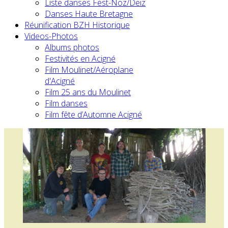
Liste danses Fest-Noz/Deiz
Danses Haute Bretagne
Réunification BZH Historique
Videos-Photos
Albums photos
Festivités en Acigné
Film Moulinet/Aéroplane
d'Acigné
Film 25 ans du Moulinet
Film danses
Film fête d’Automne Acigné