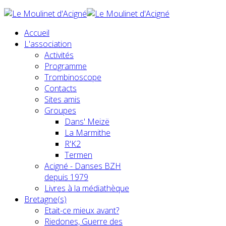
Accueil
L'association
Activités
Programme
Trombinoscope
Contacts
Sites amis
Groupes
Dans' Meizë
La Marmithe
R'K2
Termen
Acigné - Danses BZH
depuis 1979
Livres à la médiathèque
Bretagne(s)
Etait-ce mieux avant?
Riedones, Guerre des