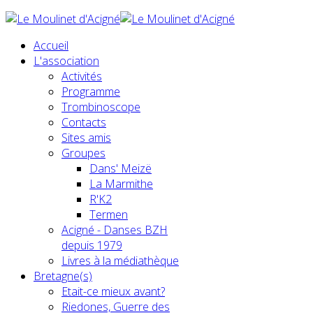
Accueil
L'association
Activités
Programme
Trombinoscope
Contacts
Sites amis
Groupes
Dans' Meizë
La Marmithe
R'K2
Termen
Acigné - Danses BZH
depuis 1979
Livres à la médiathèque
Bretagne(s)
Etait-ce mieux avant?
Riedones, Guerre des