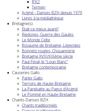
R'K2
Termen
Acigné - Danses BZH depuis 1979
Livres à la médiathèque
Bretagne(s)
Etait-ce mieux avant?
Riedones, Guerre des Gaules
Le Monde Celte
Royaume de Bretagne, Légendes
Bonnets rouges, Chouannerie
Bretagne XVIII/XIXème siècle
Paul Féval, le “Loup Blanc”
Bretagne contemporaine
Causeries Gallo
Parler Gallo
Terroirs de Haute-Bretagne
La Parebatte au Pagus d'Acigné
Le Pommé en Haute-Bretagne
Chants-Danses BZH
Chants traditionnels
Danses traditionnelles