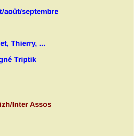
et/août/septembre
, Thierry, ...
né Triptik
zh/Inter Assos