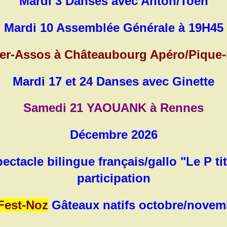
Mardi 3 Danses avec Anton/Toén
Mardi 10 Assemblée Générale à 19H45
ter-Assos à Châteaubourg Apéro/Pique-
Mardi 17 et 24 Danses avec Ginette
Samedi 21 YAOUANK à Rennes
Décembre 2026
tacle bilingue français/gallo "Le P ti
participation
 Fest-Noz
Gâteaux natifs octobre/nove