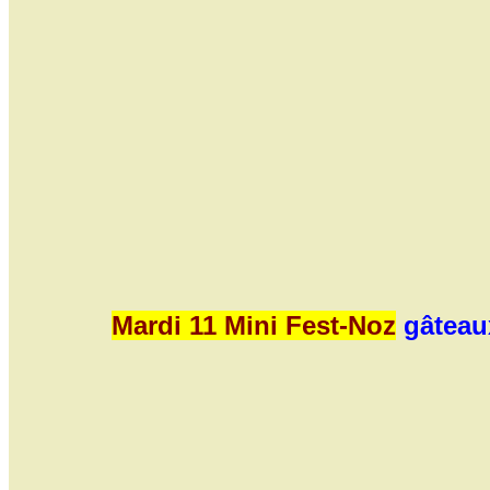
Mardi 11 Mini Fest-Noz
gâteaux