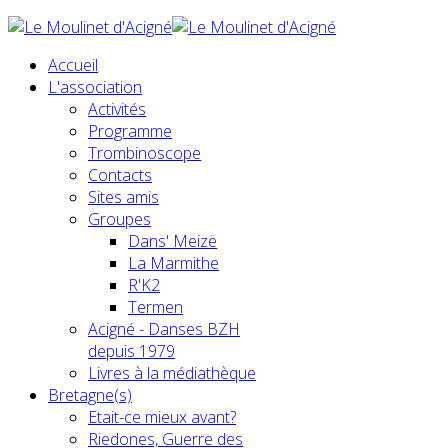
Accueil
L'association
Activités
Programme
Trombinoscope
Contacts
Sites amis
Groupes
Dans' Meizë
La Marmithe
R'K2
Termen
Acigné - Danses BZH
depuis 1979
Livres à la médiathèque
Bretagne(s)
Etait-ce mieux avant?
Riedones, Guerre des