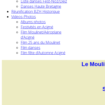
Liste danses Fest-Noz/Deiz
Danses Haute Bretagne
Réunification BZH Historique
Videos-Photos
Albums photos
Festivités en Acigné
Film Moulinet/Aéroplane
d'Acigné
Film 25 ans du Moulinet
Film danses
Film fête d’Automne Acigné
Le Mouli