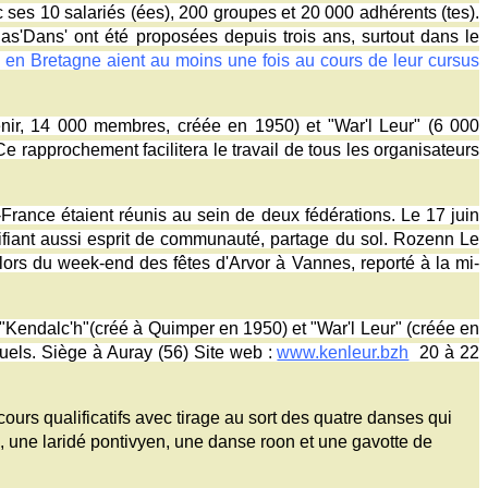
c ses 10 salariés (ées), 200 groupes et 20 000 adhérents (tes).
las'Dans' ont été proposées depuis trois ans, surtout dans le
s en Bretagne aient au moins une fois au
cours de leur cursus
enir, 14 000 membres, créée en 1950) et "War'l Leur" (6 000
e rapprochement facilitera le travail de tous les organisateurs
ance étaient réunis au sein de deux fédérations. Le 17 juin
nifiant aussi esprit de communauté, partage du sol. Rozenn Le
ors du week-end des fêtes d'Arvor à Vannes, reporté à la mi-
endalc'h"(créé à Quimper en 1950) et "War'l Leur" (créée en
duels. Siège à Auray (56) Site web :
www.kenleur.bzh
20 à 22
s qualificatifs avec tirage au sort des quatre danses qui
n, une laridé pontivyen, une danse roon et une gavotte de