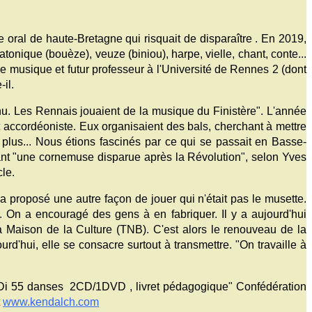
oral de haute-Bretagne qui risquait de disparaître . En 2019,
nique (bouèze), veuze (biniou), harpe, vielle, chant, conte...
musique et futur professeur à l'Université de Rennes 2 (dont
il.
u. Les Rennais jouaient de la musique du Finistère". L'année
ccordéoniste. Eux organisaient des bals, cherchant à mettre
plus... Nous étions fascinés par ce qui se passait en Basse-
ant "une cornemuse disparue après la Révolution", selon Yves
le.
proposé une autre façon de jouer qui n'était pas le musette.
 On a encouragé des gens à en fabriquer. Il y a aujourd'hui
 Maison de la Culture (TNB). C'est alors le renouveau de la
rd'hui, elle se consacre surtout à transmettre. "On travaille à
Di 55 danses 2CD/1DVD , livret pédagogique" Confédération
t
www.kendalch.com