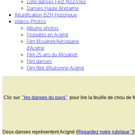
Liste danses Fest-Noz/Deiz
Danses Haute Bretagne
Réunification BZH Historique
Videos-Photos
Albums photos
Festivités en Acigné
Film Moulinet/Aéroplane
d'Acigné
Film 25 ans du Moulinet
Film danses
Film fête d’Automne Acigné
Clic sur
"les danses du pays"
pour lire la feuille de chou de f
Deux danses représentent Acigné (
Regardez notre rubrique "