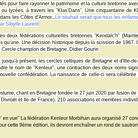
és pour faire rayonner le patrimoine et la culture bretonne ave
es ou lycées, à travers les "Klas'Dans". Une cinquantaine de K
dans les Côtes d'Armor...
Le souhait serait que tous les enfant
par Sibylle Laurent
s deux fédérations culturelles bretonnes "Kendalc'h" (Maint
s qu'une. Une décision historique depuis la scission de 1967. C
eul Cercle champion de Bretagne. Didier Gourin
à présent, les cercles celtiques de Bretagne et d'Ille-de-Fr
rendre le nom de "Kenleur", une contraction des deux noms sig
uvelle confédération. La naissance de celle-ci sera célébrée l
e, chant en Bretagne fondée le 27 juin 2020 par fusion de "K
 Divroët et Ile de France), 210 associations et membres indivi
vue" La fédération Kenleur Morbihan aura organisé 27 concour
our cette 9ème édition, ils devront enchaîner un rond de sautro