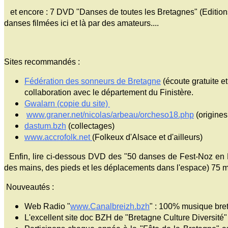
et encore : 7 DVD "Danses de toutes les Bretagnes" (Edition
danses filmées ici et là par des amateurs....
Sites recommandés :
Fédération des sonneurs de Bretagne
(écoute gratuite 
collaboration avec le département du Finistère.
Gwalarn (copie du site)
www.graner.net/nicolas/arbeau/orcheso18.php
(origines
dastum.bzh
(collectages)
www.accrofolk.net
(Folkeux d'Alsace et d'ailleurs)
Enfin, lire ci-dessous DVD des "50 danses de Fest-Noz en 
des mains, des pieds et les déplacements dans l'espace) 75 
Nouveautés :
Web Radio "
www.Canalbreizh.bzh
" : 100% musique bret
L'excellent site doc BZH de "Bretagne Culture Diversité" a