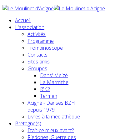
Accueil
L'association
Activités
Programme
Trombinoscope
Contacts
Sites amis
Groupes
Dans' Meizë
La Marmithe
R'K2
Termen
Acigné - Danses BZH
depuis 1979
Livres à la médiathèque
Bretagne(s)
Etait-ce mieux avant?
Riedones, Guerre des