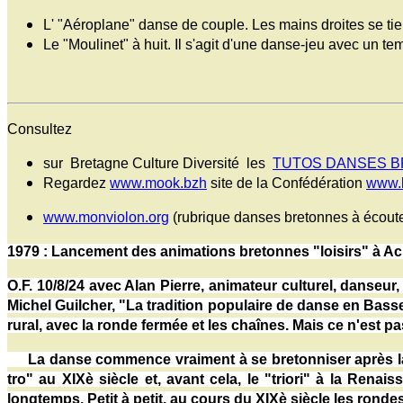
L' "Aéroplane" danse de couple. Les mains droites se tie
Le "Moulinet" à huit. Il s'agit d'une danse-jeu avec un t
Consultez
sur Bretagne Culture Diversité les
TUTOS DANSES 
Regardez
www.mook.bzh
site de la Confédération
www.k
www.monviolon.org
(rubrique danses bretonnes à écoute
1979 : Lancement des animations bretonnes "loisirs" à Aci
O.F. 10/8/24 avec Alan Pierre, animateur culturel, danseu
Michel Guilcher, "La tradition populaire de danse en Bass
rural, avec la ronde fermée et les chaînes. Mais ce n'est 
La danse commence vraiment à se bretonniser après la Ré
tro" au XIXè siècle et, avant cela, le "triori" à la Rena
longtemps. Petit à petit, au cours du XIXè siècle les ron