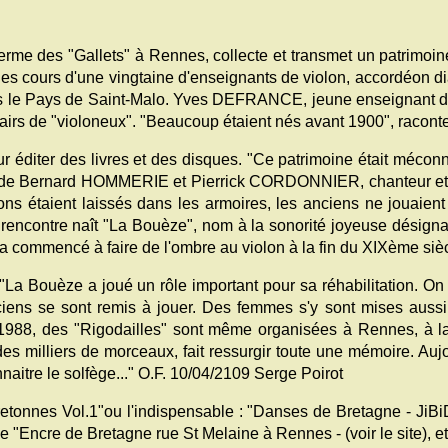
me des "Gallets" à Rennes, collecte et transmet un patrimoine 
cours d'une vingtaine d'enseignants de violon, accordéon diato
s le Pays de Saint-Malo. Yves DEFRANCE, jeune enseignant de 
rs de "violoneux". "Beaucoup étaient nés avant 1900", raconte-
éditer des livres et des disques. "Ce patrimoine était méconn
n de Bernard HOMMERIE et Pierrick CORDONNIER, chanteur et a
 étaient laissés dans les armoires, les anciens ne jouaient 
r rencontre naît "La Bouèze", nom à la sonorité joyeuse désign
 commencé à faire de l'ombre au violon à la fin du XIXème sièc
Bouèze a joué un rôle important pour sa réhabilitation. On a 
ciens se sont remis à jouer. Des femmes s'y sont mises aussi.
 1988, des "Rigodailles" sont même organisées à Rennes, à la
es milliers de morceaux, fait ressurgir toute une mémoire. Aujou
naitre le solfège..." O.F. 10/04/2109 Serge Poirot
nnes Vol.1"ou l'indispensable : "Danses de Bretagne - JiBi
e "Encre de Bretagne rue St Melaine à Rennes - (voir le site), e