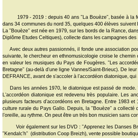
1979 - 2019 : depuis 40 ans "La Bouèze", basée à la fer
dans 34 communes du nord 35, quelques 400 élèves suivent les 
La "Bouèze" est née en 1979, sur les bords de la Rance, dan
Diplôme Etudes Celtiques), collecte dans les campagnes des ai
Avec deux autres passionnés, il fonde une association pour 
suivante, le chercheur en ethnomusicologie croise le chemi
en valeur les musiques du Pays de Fougères. "Les accordéons
Bretagne" (au-delà d'une ligne Vannes/Saint-Brieuc). De leu
DEFRANCE, avant de s'accoler à l'accordéon diatonique, qui a
Dans les années 1970, le diatonique est passé de mode. "La 
L'accordéon diatonique est redevenu très populaire. Les an
plusieurs facteurs d'accordéons en Bretagne. Entre 1983 et
culture rurale du Pays Gallo. Depuis, la "Bouèze" a collecté d
l'oreille, au rythme. On peut être un très bon musicien sans con
Voir également sur les DVD : "Apprenez les Danses Breto
"Kendalc'h" (distribution Coop Breizh), vente possible boutiqu