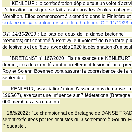
KENLEUR : la confédération déploie tout un volet d'activit
L'éducation artistique se fait aussi dans les écoles, collèg
Morbihan. Elles commencent à s'étendre dans le Finistère et 
scolaire un cycle autour de la culture bretonne. O.F. 11/12/23 
O.F. 14/10/2019
: Le pas de deux de la danse bretonne" : le
membres) ont confirmé à Pontivy leur volonté de n'en faire plu
de festivals et de fêtes, avec dès 2020 la désignation d'un s
"BRETONS" n° 167/2020 : "la naissance de KENLEUR" : jusqu'
dernier, ces deux entités ont officiellement fusionné pour p
Roy et Solenn Boënnec vont assurer la coprésidence de la no
septembre.
KENLEUR, association/union d'associations de danse, costum
1965/67), exerçant une influence sur 7 fédérations (Bretagne,
000 membres à sa création.
28/5/2022 : "Le championnat de Bretagne de DANSE TRAD' en 
seront exécutées par les finalistes du 3 septembre à Gourin. P
Plougastel.