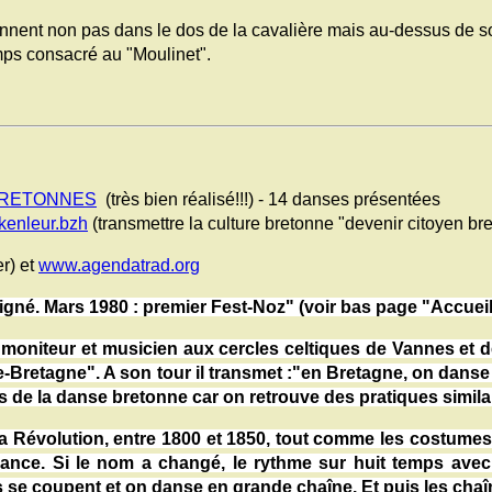
nnent non pas dans le dos de la cavalière mais au-dessus de son
emps consacré au "Moulinet".
BRETONNES
(très bien réalisé!!!) - 14 danses présentées
enleur.bzh
(transmettre la culture bretonne "devenir citoyen br
r) et
www.agendatrad.org
gné. Mars 1980 : premier Fest-Noz" (voir bas page "Accueil
r, moniteur et musicien aux cercles celtiques de Vannes et d
e-Bretagne". A son tour il transmet :"en Bretagne, on dans
pas de la danse bretonne car on retrouve des pratiques simi
volution, entre 1800 et 1850, tout comme les costumes. C
issance. Si le nom a changé, le rythme sur huit temps avec
des se coupent et on danse en grande chaîne. Et puis les ch